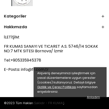
Kategoriler
Hakkımızda
İLETİŞİM:
FR KUMAS SANAYI VE TICARET A.S. 5746/14 SOKAK
NO:7 MTK SITESI Bornova/ İzmir
Tel:‪+905335945378‬
E-Posta:
info@fr.com.tr
Alışveriş deneyiminizi iyileştirmek için
yasal düzenlemelere uygun çerezler
(cookies) kullanıyoruz. Detaylı bilgiye
Gizlilik ve Çerez Politikası
sayfamızdan
erişebilirsiniz.
Anladım
©2023 Tüm Hakları Saklıdır - FR KUMAŞ