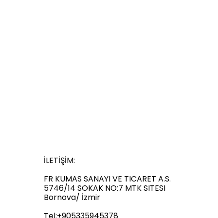
İLETİŞİM:
FR KUMAS SANAYI VE TICARET A.S.
5746/14 SOKAK NO:7 MTK SITESI
Bornova/ İzmir
Tel:‪+905335945378‬